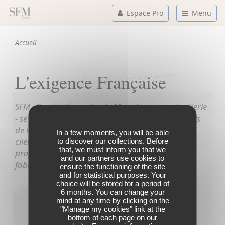
Espace Pro
Menu
Accueil
L'exigence Française
SFM - Société Française de Manufacture en joaillerie
- se positionne comme l'un des principaux acteurs
de la bijouterie - joaillerie et met au service de ses
In a few moments, you will be able
clients les meilleures garanties de qualité et de
to discover our collections. Before
that, we must inform you that we
professionnalisme propres à l’excellence de la
and our partners use cookies to
fabrication française.
ensure the functioning of the site
and for statistical purposes. Your
choice will be stored for a period of
6 months. You can change your
mind at any time by clicking on the
"Manage my cookies" link at the
bottom of each page on our